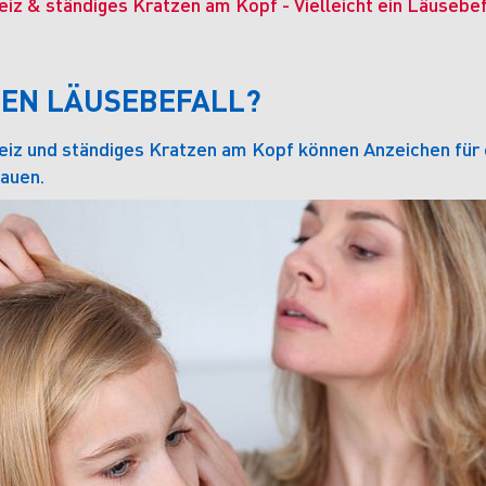
eiz & ständiges Kratzen am Kopf - Vielleicht ein Läusebef
NEN LÄUSEBEFALL?
eiz und ständiges Kratzen am Kopf können Anzeichen für ei
auen.