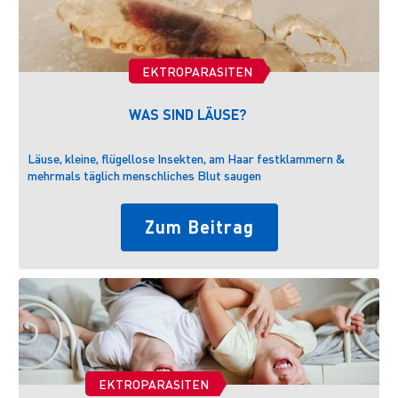
EKTROPARASITEN
WAS SIND LÄUSE?
Läuse, kleine, flügellose Insekten, am Haar festklammern &
E
mehrmals täglich menschliches Blut saugen
g
Zum Beitrag
EKTROPARASITEN