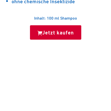
ohne chemische Insektizide
Inhalt: 100 ml Shampoo
Jetzt kaufen
PRODUKTBESCHREIBUNG

SOS Läuse-Shampoo befreit mit Hilfe des
natürlichen Wirkstoffes Kokosöl, gewonnen