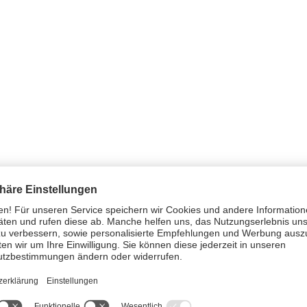
e Drehachse kippen, zügig aushebeln und somit v
für Zecken verschiedenster Größe
NDE GESUNDHEITS
Zum Ratgeber