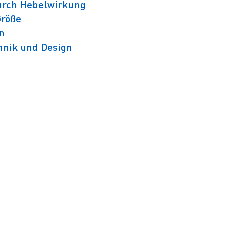
urch Hebelwirkung
Größe
n
hnik und Design