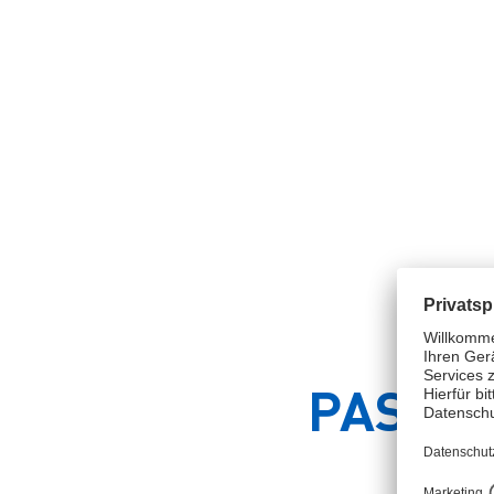
Nun die Zecke ruhig über di
1 Zeckenhebel mit 2 Einkerbungen 
drehen!
PASSE