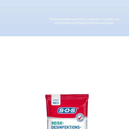
*Biozidprodukte vorsichtig verwenden. Vor Gebrauch
stets Etikett und Produktinformationen lesen.