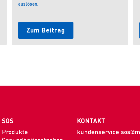
auslösen.
Zum Beitrag
SOS
KONTAKT
Produkte
kundenservice.sos@m
Gesundheitsratgeber