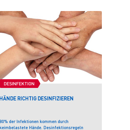
DESINFEKTION
DESINFE
HÄNDE RICHTIG DESINFIZIEREN
HYGIENE
80% der Infektionen kommen durch
Sauberkeit
keimbelastete Hände. Desinfektionsregeln
gleich.Durc