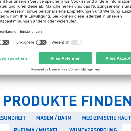
INTENSE 250ML
INTENSE 100 M
 250 ml (auch als 100 ml Spray
Inhalt: 100 ml (auch als 250 
erhältlich)
erhältlich)
Jetzt kaufen
Jetzt kaufen
Zum Produkt
Zum Produkt
 PRODUKTE FINDEN 
SUNDHEIT
MAGEN / DARM
MEDIZINISCHE HAU
RHEUMA / MUSKEL
WUNDVERSORGUNG