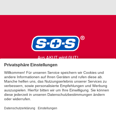
Aus AKUT wird GUT!
SOS
Produkte
Gesundheitsratgeber
Service / Kontakt
Über uns
Merz Lifecare
KONTAKT
kundenservice.sos@merz.de