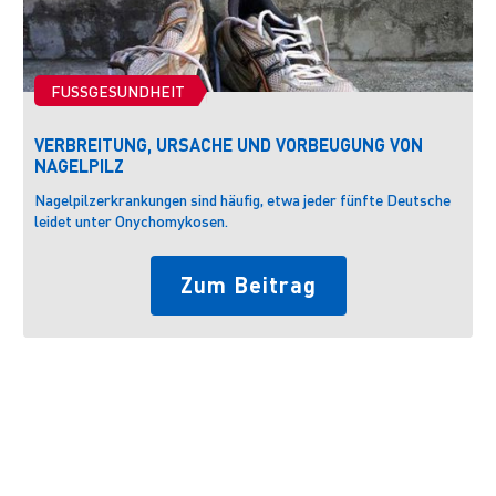
FUSSGESUNDHEIT
VERBREITUNG, URSACHE UND VORBEUGUNG VON
NAGELPILZ
Nagelpilzerkrankungen sind häufig, etwa jeder fünfte Deutsche
B
leidet unter Onychomykosen.
S
Zum Beitrag