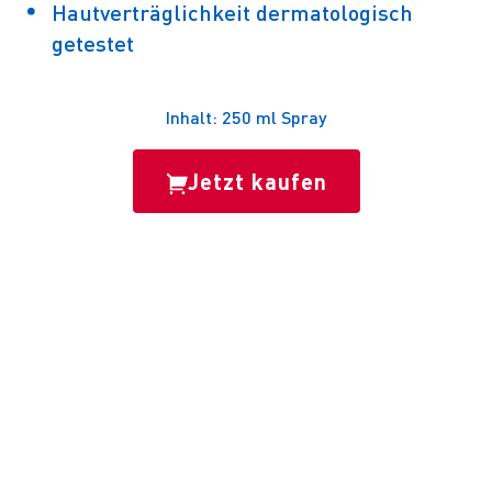
Hautverträglichkeit dermatologisch
getestet
Inhalt: 250 ml Spray
Jetzt kaufen
PRODUKTBESCHREIBUNG

SOS Fuß-Desinfektions-Spray schützt effektiv