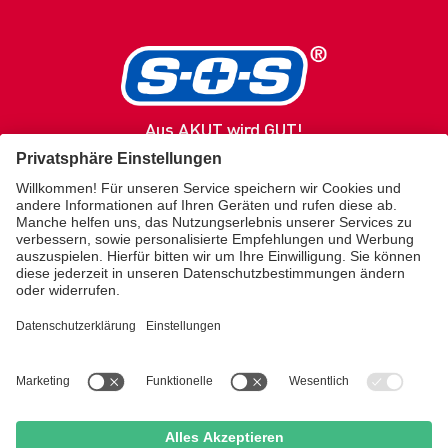
Aus AKUT wird GUT!
SOS
Produkte
Gesundheitsratgeber
Service / Kontakt
Über uns
Merz Lifecare
KONTAKT
kundenservice.sos@merz.de
SHOP
Amazon Brand Store