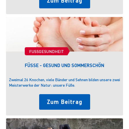
Zum Beitrag
HCV (begrenzt viruzid gemäß RKI- Empfehlung) -
Einwirkzeit: 30 Sekunden
FUSSGESUNDHEIT
FÜSSE - GESUND UND SOMMERSCHÖN
Zweimal 26 Knochen, viele Bänder und Sehnen bilden unsere zwei
D
Meisterwerke der Natur: unsere Füße.
d
Zum Beitrag