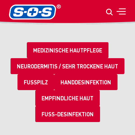
MEDIZINISCHE HAUTPFLEGE
NEURODERMITIS / SEHR TROCKENE HAUT
FUSSPILZ
HANDDESINFEKTION
EMPFINDLICHE HAUT
FUSS-DESINFEKTION