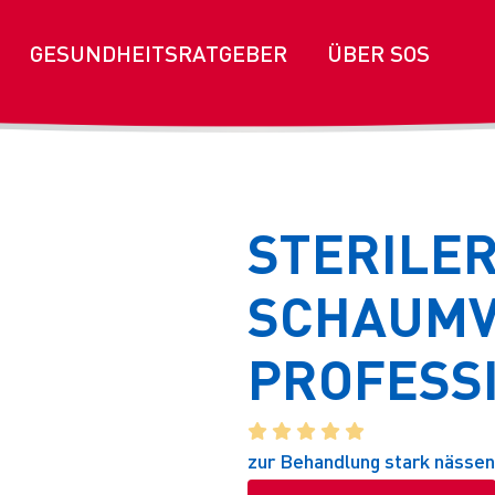
GESUNDHEITSRATGEBER
ÜBER SOS
STERILER
SCHAUM
PROFESS
    
zur Behandlung stark nässe