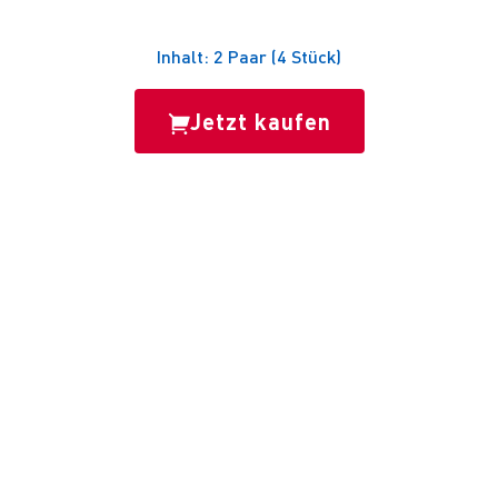
Inhalt: 2 Paar (4 Stück)
Jetzt kaufen
PRODUKTBESCHREIBUNG

SOS Handwärmer
sind Wärmepads zur
Einmalanwendung, die durch Sauerstoff
aktiviert werden und bis zu 12 Stunden