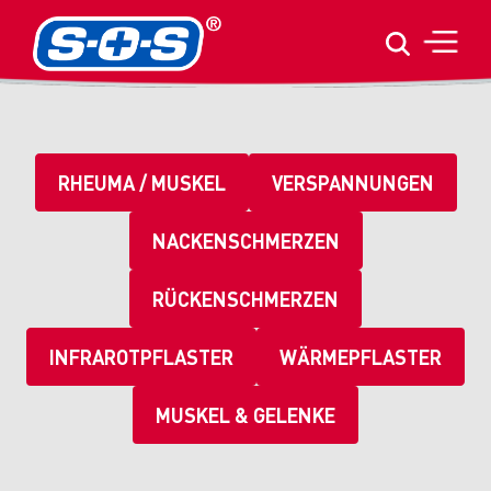
RHEUMA / MUSKEL
VERSPANNUNGEN
NACKENSCHMERZEN
RÜCKENSCHMERZEN
INFRAROTPFLASTER
WÄRMEPFLASTER
MUSKEL & GELENKE