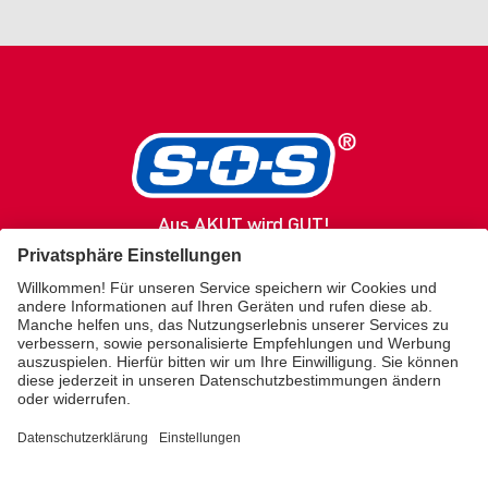
Aus AKUT wird GUT!
SOS
Produkte
Gesundheitsratgeber
Service / Kontakt
Über uns
Merz Lifecare
KONTAKT
kundenservice.sos@merz.de
SHOP