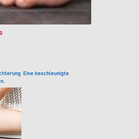
g.
chterung. Eine beschleunigte
n.