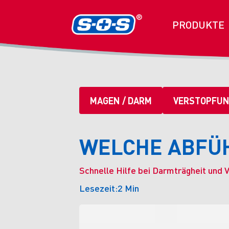
PRODUKTE
MAGEN / DARM
VERSTOPFU
WELCHE ABFÜH
Schnelle Hilfe bei Darmträgheit und 
Lesezeit:
2 Min