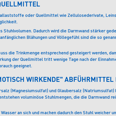
QUELLMITTEL
llaststoffe oder Quellmittel wie Zellulosederivate, Lein
lichkeit.
as Stuhlvolumen. Dadurch wird die Darmwand stärker gede
r anfänglichen Blähungen und Völlegefühl sind die so gen
uss die Trinkmenge entsprechend gesteigert werden, dami
ung der Quellmittel tritt wenige Tage nach der Einnahme 
brauch geeignet.
MOTISCH WIRKENDE" ABFÜHRMITTEL 
rsalz (Magnesiumsulfat) und Glaubersalz (Natriumsulfat)
ntstehen voluminöse Stuhlmengen, die die Darmwand reiz
Wasser an sich und machen dadurch den Stuhl weicher und 