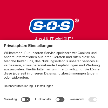
Aus AKUT wird GUT!
SOS
Produkte
Gesundheitsratgeber
Service / Kontakt
Über uns
Merz Lifecare
KONTAKT
kundenservice.sos@merz.de
SHOP
Amazon Brand Store