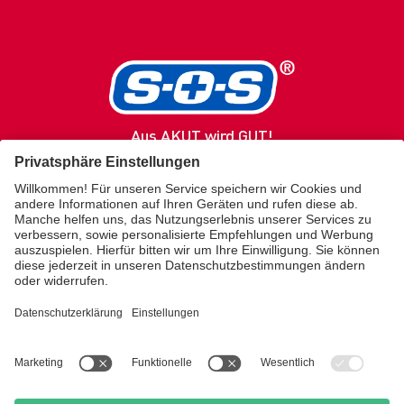
Aus AKUT wird GUT!
SOS
Produkte
Gesundheitsratgeber
Service / Kontakt
Über uns
Merz Lifecare
KONTAKT
kundenservice.sos@merz.de
SHOP
Amazon Brand Store