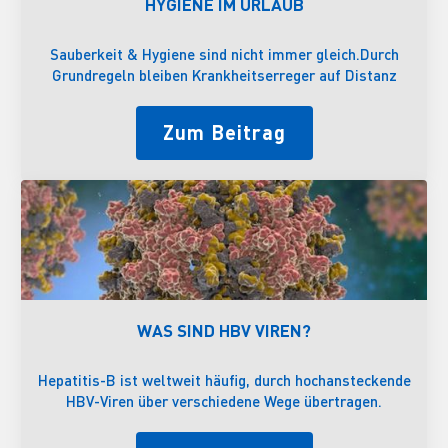
HYGIENE IM URLAUB
Sauberkeit & Hygiene sind nicht immer gleich.Durch
Grundregeln bleiben Krankheitserreger auf Distanz
Zum Beitrag
WAS SIND HBV VIREN?
Hepatitis-B ist weltweit häufig, durch hochansteckende
HBV-Viren über verschiedene Wege übertragen.