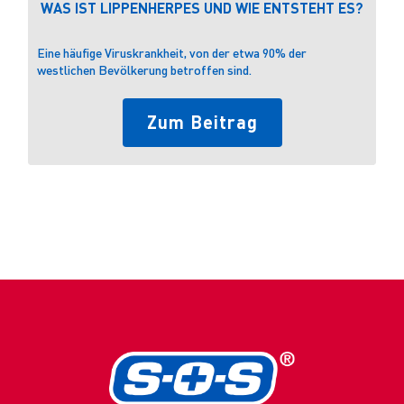
WAS IST LIPPENHERPES UND WIE ENTSTEHT ES?
WA
UN
WE
Eine häufige Viruskrankheit, von der etwa 90% der
Das
westlichen Bevölkerung betroffen sind.
gle
Zum Beitrag