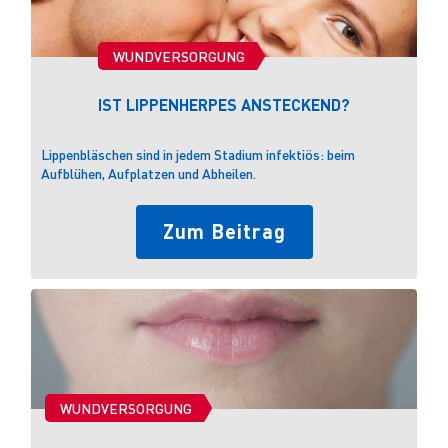
WUNDVERSORGUNG
IST LIPPENHERPES ANSTECKEND?
WA
LI
Lippenbläschen sind in jedem Stadium infektiös: beim
Kie
Aufblühen, Aufplatzen und Abheilen.
ent
Zum Beitrag
WUNDVERSORGUNG