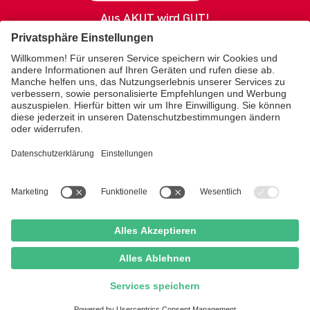
Aus AKUT wird GUT!
SOS
Produkte
Gesundheitsratgeber
Service / Kontakt
Über uns
Merz Lifecare
KONTAKT
kundenservice.sos@merz.de
SHOP
Amazon Brand Store
IMPRESSUM
DATENSCHUTZ
COOKIE-EINSTELLUNGEN