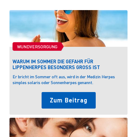
WUNDVERSORGUNG
WARUM IM SOMMER DIE GEFAHR FÜR
LIPPENHERPES BESONDERS GROSS IST
Er bricht im Sommer oft aus, wird in der Medizin Herpes
Lip
simples solaris oder Sonnenherpes genannt.
Auf
Zum Beitrag